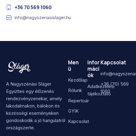
+36 70 569 1060
info@nagyszenasislager.hu
Men
Infor
Kapcsolat
ü
máci
info@nagyszenas
ók
Kezdőlap
A Nagyszénási Sláger
+36 (70) 569
Adatkezelési
Rólunk
Együttes egy élőzenés
1060
tájékoztató
rendezvényzenekar, amely
Repertoár
lakodalmakon, bálokon és
GYIK
közösségi eseményeken
gondoskodik a jó hangulatról
Kapcsolat
országszerte.