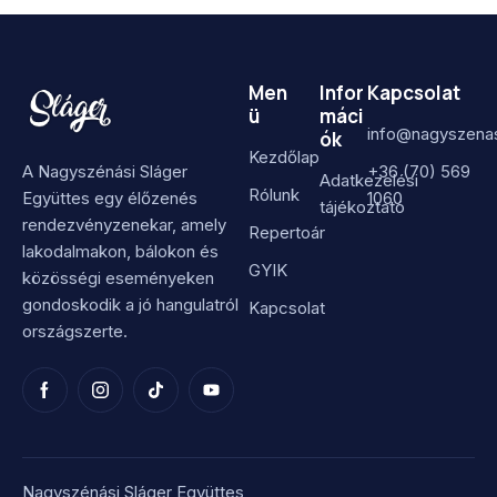
Men
Infor
Kapcsolat
ü
máci
info@nagyszenas
ók
Kezdőlap
A Nagyszénási Sláger
+36 (70) 569
Adatkezelési
Rólunk
Együttes egy élőzenés
1060
tájékoztató
rendezvényzenekar, amely
Repertoár
lakodalmakon, bálokon és
GYIK
közösségi eseményeken
gondoskodik a jó hangulatról
Kapcsolat
országszerte.
Nagyszénási Sláger Együttes