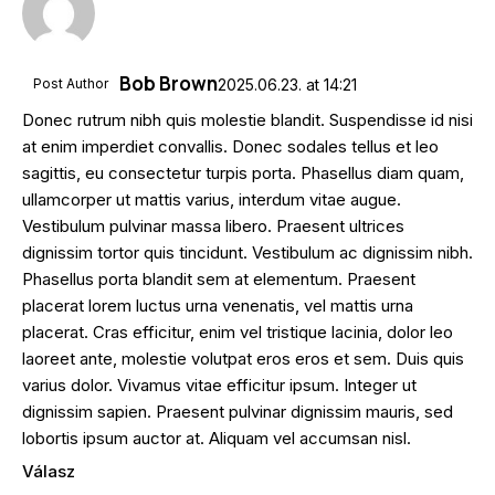
Bob Brown
Post Author
2025.06.23.
at
14:21
Donec rutrum nibh quis molestie blandit. Suspendisse id nisi
at enim imperdiet convallis. Donec sodales tellus et leo
sagittis, eu consectetur turpis porta. Phasellus diam quam,
ullamcorper ut mattis varius, interdum vitae augue.
Vestibulum pulvinar massa libero. Praesent ultrices
dignissim tortor quis tincidunt. Vestibulum ac dignissim nibh.
Phasellus porta blandit sem at elementum. Praesent
placerat lorem luctus urna venenatis, vel mattis urna
placerat. Cras efficitur, enim vel tristique lacinia, dolor leo
laoreet ante, molestie volutpat eros eros et sem. Duis quis
varius dolor. Vivamus vitae efficitur ipsum. Integer ut
dignissim sapien. Praesent pulvinar dignissim mauris, sed
lobortis ipsum auctor at. Aliquam vel accumsan nisl.
Válasz