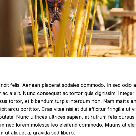
andit felis. Aenean placerat sodales commodo. In sed odio a
c a elit. Nunc consequat ac tortor quis dignissim. Integer
sus tortor, et bibendum turpis interdum non. Nam mattis e
it arcu porttitor. Cras vitae nisi et dui efficitur fringilla ut 
lputate. Nunc ultrices ultrices sapien, at rutrum felis cursu
lum nec lorem molestie leo eleifend commodo. Mauris at el
m ut aliquet a, gravida sed libero.