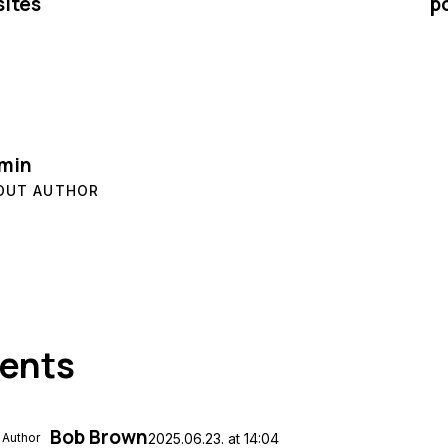
ites
p
min
OUT AUTHOR
ents
Bob Brown
 Author
2025.06.23.
at
14:04