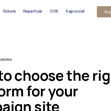
Rólunk
Repertoár
GYIK
Kapcsolat
Áraj
ANDING
to choose the ri
orm for your
aign site