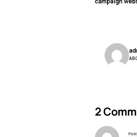
campaign webs
ad
AB
2 Comm
Post