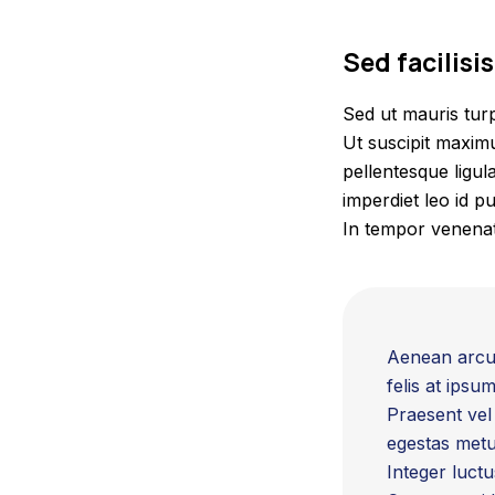
Sed facilisis
Sed ut mauris tur
Ut suscipit maximu
pellentesque ligula
imperdiet leo id p
In tempor venenat
Aenean arcu m
felis at ipsu
Praesent vel
egestas metus
Integer luctu