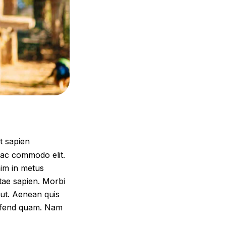
t sapien
 ac commodo elit.
nim in metus
vitae sapien. Morbi
s ut. Aenean quis
eifend quam. Nam