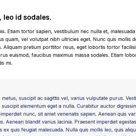
, leo id sodales.
pis. Etiam tortor sapien, vestibulum nec nulla et, malesu
s quam, vel volutpat nibh ultricies eget. Nunc quis mollis do
. Aliquam pretium porttitor risus, eget lobortis tortor facilis
urus euismod, faucibus maximus massa sodales. Etiam loborti
is mi.
etus, suscipit ac sagittis vel, varius vulputate purus. Ves
m suscipit elementum eget a nulla. Curabitur auctor dignissi
 imperdiet nunc, sit amet venenatis sapien. Aenean quis vari
. Aenean blandit varius lacinia. Praesent imperdiet egestas 
s ex quis feugiat malesuada. Nulla quis mollis leo, quis ali