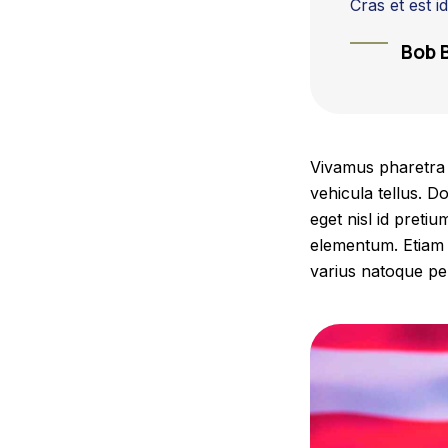
Cras et est i
Bob 
Vivamus pharetra l
vehicula tellus. D
eget nisl id pretiu
elementum. Etiam ri
varius natoque pen