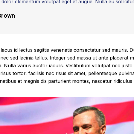
d dolor elementum volutpat eget et augue. Nulla eu sollicitu
Brown
acus id lectus sagittis venenatis consectetur sed mauris. Du
onec sed lacinia tellus. Integer sed massa ut ante placerat mo
m. Nulla varius auctor iaculis. Vestibulum volutpat nec justo 
sus tortor, facilisis nec risus sit amet, pellentesque pulvin
atibus et magnis dis parturient montes, nascetur ridiculus