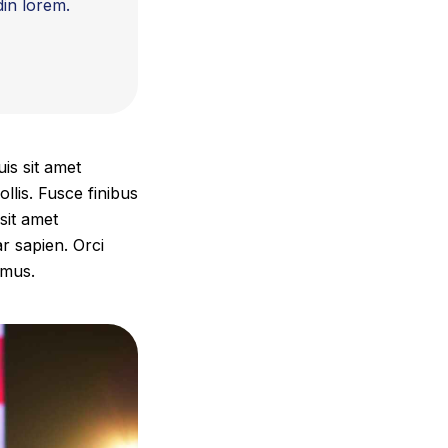
din lorem.
is sit amet
llis. Fusce finibus
sit amet
ar sapien. Orci
 mus.