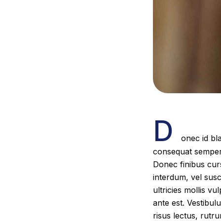
D
onec id bl
consequat semper a
Donec finibus cur
interdum, vel suscip
ultricies mollis vu
ante est. Vestibu
risus lectus, rutru