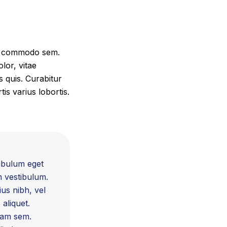
ada commodo sem.
lor, vitae
is quis. Curabitur
s varius lobortis.
tibulum eget
m vestibulum.
us nibh, vel
aliquet.
quam sem.