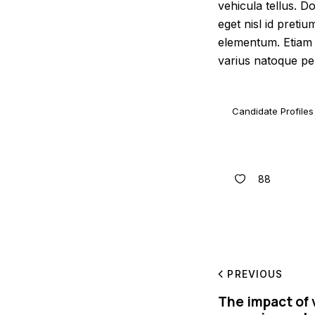
vehicula tellus. D
eget nisl id pretiu
elementum. Etiam ri
varius natoque pen
Candidate Profiles
88
PREVIOUS
The impact of v