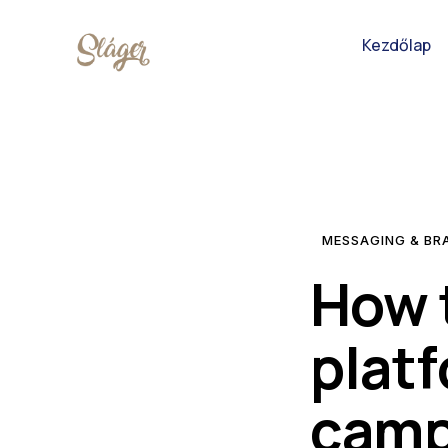
Kezdőlap
MESSAGING & BR
How 
platf
camp