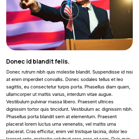
Donec id blandit felis.
Donec rutrum nibh quis molestie blandit. Suspendisse id nisi
at enim imperdiet convallis. Donec sodales tellus et leo
sagittis, eu consectetur turpis porta. Phasellus diam quam,
ullamcorper ut mattis varius, interdum vitae augue.
Vestibulum pulvinar massa libero. Praesent ultrices
dignissim tortor quis tincidunt. Vestibulum ac dignissim nibh.
Phasellus porta blandit sem at elementum. Praesent
placerat lorem luctus urna venenatis, vel mattis urna
placerat. Cras efficitur, enim vel tristique lacinia, dolor leo
laoreet ante, molestie volutpat eros eros et sem. Duis quis