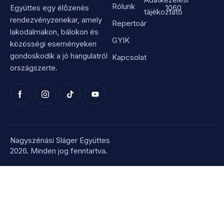
Rólunk
Együttes egy élőzenés
1060
tájékoztató
rendezvényzenekar, amely
Repertoár
lakodalmakon, bálokon és
GYIK
közösségi eseményeken
gondoskodik a jó hangulatról
Kapcsolat
országszerte.
Nagyszénási Sláger Együttes
2026. Minden jog fenntartva.