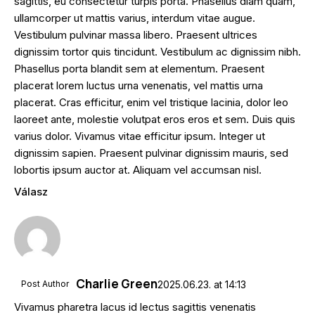
sagittis, eu consectetur turpis porta. Phasellus diam quam,
ullamcorper ut mattis varius, interdum vitae augue.
Vestibulum pulvinar massa libero. Praesent ultrices
dignissim tortor quis tincidunt. Vestibulum ac dignissim nibh.
Phasellus porta blandit sem at elementum. Praesent
placerat lorem luctus urna venenatis, vel mattis urna
placerat. Cras efficitur, enim vel tristique lacinia, dolor leo
laoreet ante, molestie volutpat eros eros et sem. Duis quis
varius dolor. Vivamus vitae efficitur ipsum. Integer ut
dignissim sapien. Praesent pulvinar dignissim mauris, sed
lobortis ipsum auctor at. Aliquam vel accumsan nisl.
Válasz
Charlie Green
Post Author
2025.06.23.
at
14:13
Vivamus pharetra lacus id lectus sagittis venenatis