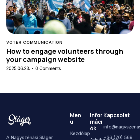
VOTER COMMUNICATION
How to engage volunteers through
your campaign website
2025.06.23.
0
Comments
Men
Infor
Kapcsolat
ü
máci
info@nagyszenas
ók
Kezdőlap
A Nagyszénási Sláger
+36 (70) 569
Adatkezelési