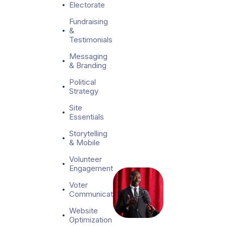
Electorate
i
n
Fundraising
g
&
Testimonials
e
v
Messaging
e
& Branding
n
Political
t
Strategy
s
t
Site
o
Essentials
y
Storytelling
o
& Mobile
u
r
Volunteer
c
Engagement
a
Voter
m
Communication
p
a
Website
Optimization
i