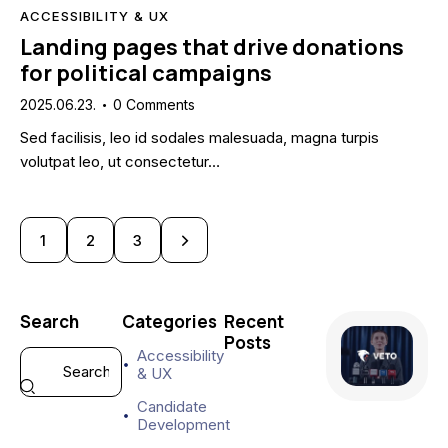
ACCESSIBILITY & UX
Landing pages that drive donations
for political campaigns
2025.06.23.
0
Comments
Sed facilisis, leo id sodales malesuada, magna turpis
volutpat leo, ut consectetur…
1
>
2
3
Search
Categories
Recent
Posts
Accessibility
& UX
ELECTORATE
A
Candidate
d
Development
d