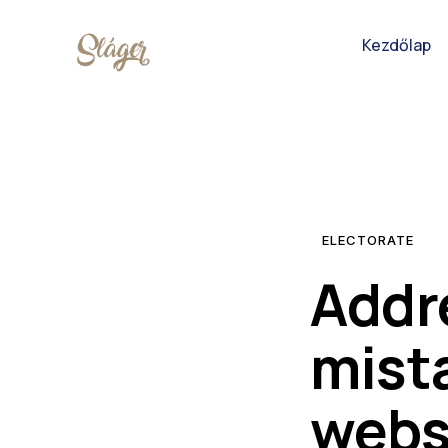
Kezdőlap
ELECTORATE
Addr
mista
webs