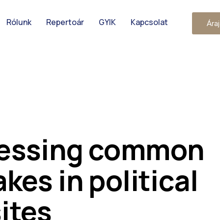
Rólunk
Repertoár
GYIK
Kapcsolat
Áraj
essing common
kes in political
ites