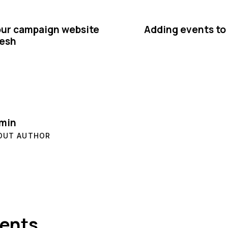
our campaign website
Adding events to
resh
min
OUT AUTHOR
ents