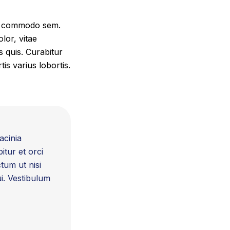
ada commodo sem.
lor, vitae
is quis. Curabitur
s varius lobortis.
acinia
itur et orci
tum ut nisi
ui. Vestibulum