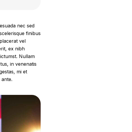
alesuada nec sed
scelerisque finibus
placerat vel
it, ex nibh
dictumst. Nullam
tus, in venenatis
gestas, mi et
 ante.