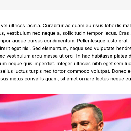
vel ultrices lacinia. Curabitur ac quam eu risus lobortis m
us, vestibulum nec neque a, sollicitudin tempor lacus. Cras 
empor augue cursus condimentum. Pellentesque justo erat, 
rerit eget nisl. Sed elementum, neque sed vulputate hendrer
nec vestibulum arcu massa ut orci. In hac habitasse platea 
 neque quis imperdiet. Integer ultricies nibh eget sem luc
hasellus luctus turpis nec tortor commodo volutpat. Donec e
isus metus convallis quam, sit amet ornare lectus neque eu