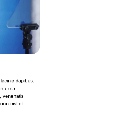
 lacinia dapibus.
on urna
, venenatis
non nisl et