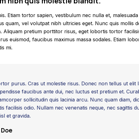
m nibh quis molestie blandit.
pis. Etiam tortor sapien, vestibulum nec nulla et, malesu
s quam, vel volutpat nibh ultricies eget. Nunc quis mollis do
. Aliquam pretium porttitor risus, eget lobortis tortor facilis
urus euismod, faucibus maximus massa sodales. Etiam loborti
is mi.
rtor purus. Cras ut molestie risus. Donec non tellus ut elit l
endisse faucibus ante dui, nec luctus est pretium et. Curab
mcorper sollicitudin quis lacinia arcu. Nunc quam diam, dic
is facilisis odio. Nullam nec venenatis neque, nec sagittis d
isl et gravida.
 Doe