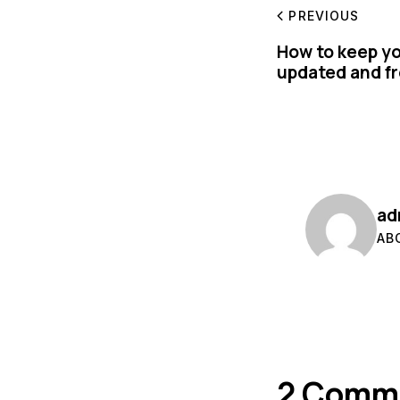
PREVIOUS
How to keep y
updated and f
ad
AB
2 Comm