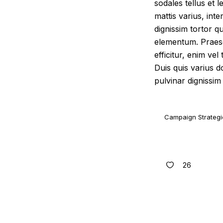
sodales tellus et 
mattis varius, int
dignissim tortor q
elementum. Praese
efficitur, enim vel
Duis quis varius d
pulvinar dignissim
Campaign Strategi
26