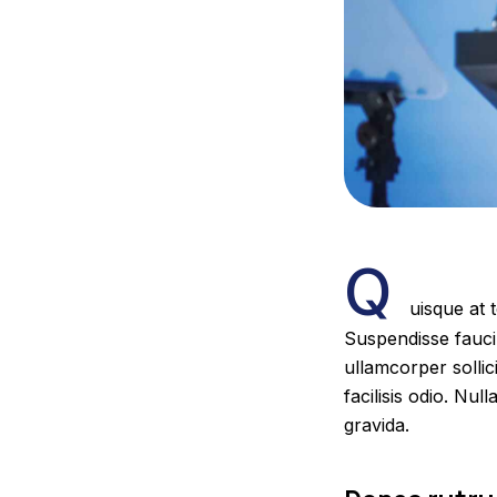
Q
uisque at 
Suspendisse faucib
ullamcorper sollic
facilisis odio. Nul
gravida.