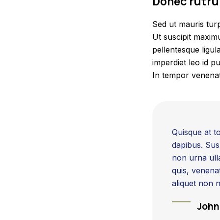
Donec rutru
Sed ut mauris tur
Ut suscipit maximu
pellentesque ligula
imperdiet leo id p
In tempor venenat
Quisque at to
dapibus. Susp
non urna ulla
quis, venenat
aliquet non n
John