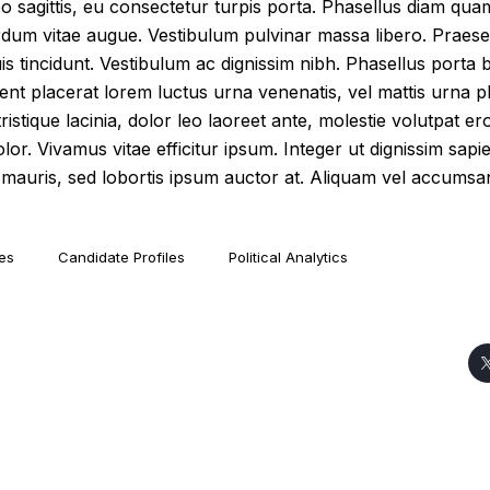
leo sagittis, eu consectetur turpis porta. Phasellus diam qu
erdum vitae augue. Vestibulum pulvinar massa libero. Praesen
uis tincidunt. Vestibulum ac dignissim nibh. Phasellus porta 
nt placerat lorem luctus urna venenatis, vel mattis urna p
 tristique lacinia, dolor leo laoreet ante, molestie volutpat e
olor. Vivamus vitae efficitur ipsum. Integer ut dignissim sapi
 mauris, sed lobortis ipsum auctor at. Aliquam vel accumsan
es
Candidate Profiles
Political Analytics