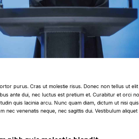
tortor purus. Cras ut molestie risus. Donec non tellus ut elit
us ante dui, nec luctus est pretium et. Curabitur et orci n
itudin quis lacinia arcu. Nunc quam diam, dictum ut nisi quis
lam nec venenatis neque, nec sagittis dui. Vestibulum aliquet 