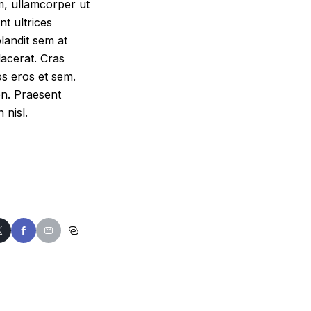
am, ullamcorper ut
t ultrices
blandit sem at
lacerat. Cras
ros eros et sem.
en. Praesent
 nisl.