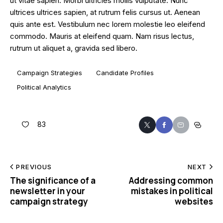
ut vitae sapien. Morbi ultricies mollis vulputate. Nunc
ultrices ultrices sapien, at rutrum felis cursus ut. Aenean
quis ante est. Vestibulum nec lorem molestie leo eleifend
commodo. Mauris at eleifend quam. Nam risus lectus,
rutrum ut aliquet a, gravida sed libero.
Campaign Strategies
Candidate Profiles
Political Analytics
83
PREVIOUS
NEXT
The significance of a
Addressing common
newsletter in your
mistakes in political
campaign strategy
websites