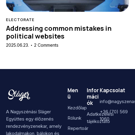
ELECTORATE
Addressing common mistakes in
political websites
2025.06.23.
2
Comments
Men
Infor
Kapcsolat
ü
máci
info@nagyszenas
ók
Kezdőlap
A Nagyszénási Sláger
+36 (70) 569
Adatkezelési
Rólunk
Együttes egy élőzenés
1060
tájékoztató
rendezvényzenekar, amely
Repertoár
lakodalmakon, bálokon és