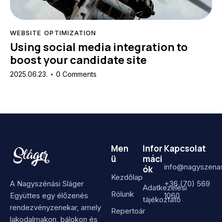
WEBSITE OPTIMIZATION
Using social media integration to
boost your candidate site
2025.06.23.
0
Comments
Men
Infor
Kapcsolat
ü
máci
info@nagyszenas
ók
Kezdőlap
A Nagyszénási Sláger
+36 (70) 569
Adatkezelési
Rólunk
Együttes egy élőzenés
1060
tájékoztató
rendezvényzenekar, amely
Repertoár
lakodalmakon, bálokon és