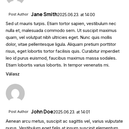
Jane Smith
Post Author
2025.06.23.
at
14:00
Sed ut mauris turpis. Etiam tortor sapien, vestibulum nec
nulla et, malesuada commodo sem. Ut suscipit maximus
quam, vel volutpat nibh ultricies eget. Nunc quis mollis
dolor, vitae pellentesque ligula. Aliquam pretium porttitor
risus, eget lobortis tortor facilisis quis. Curabitur imperdiet
leo id purus euismod, faucibus maximus massa sodales.
Etiam lobortis varius lobortis. In tempor venenatis mi.
Válasz
John Doe
Post Author
2025.06.23.
at
14:01
Aenean arcu metus, suscipit ac sagittis vel, varius vulputate
purus. Vestibulum eget felis at ipsum suscipit elementum