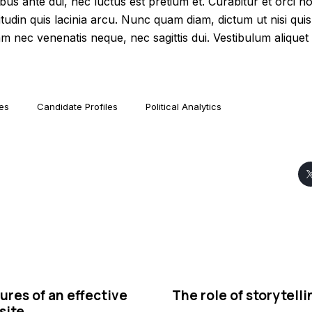
us ante dui, nec luctus est pretium et. Curabitur et orci n
itudin quis lacinia arcu. Nunc quam diam, dictum ut nisi quis
lam nec venenatis neque, nec sagittis dui. Vestibulum aliquet 
es
Candidate Profiles
Political Analytics
ures of an effective
The role of storytell
site