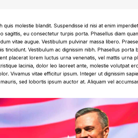
quis molestie blandit. Suspendisse id nisi at enim imperdie
leo sagittis, eu consectetur turpis porta. Phasellus diam qu
erdum vitae augue. Vestibulum pulvinar massa libero. Praesen
uis tincidunt. Vestibulum ac dignissim nibh. Phasellus porta 
nt placerat lorem luctus urna venenatis, vel mattis urna p
 tristique lacinia, dolor leo laoreet ante, molestie volutpat e
olor. Vivamus vitae efficitur ipsum. Integer ut dignissim sapi
 mauris, sed lobortis ipsum auctor at. Aliquam vel accumsan