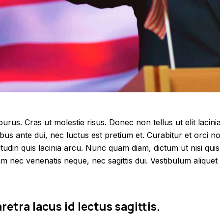
purus. Cras ut molestie risus. Donec non tellus ut elit lacini
us ante dui, nec luctus est pretium et. Curabitur et orci n
itudin quis lacinia arcu. Nunc quam diam, dictum ut nisi quis
lam nec venenatis neque, nec sagittis dui. Vestibulum aliquet 
etra lacus id lectus sagittis.