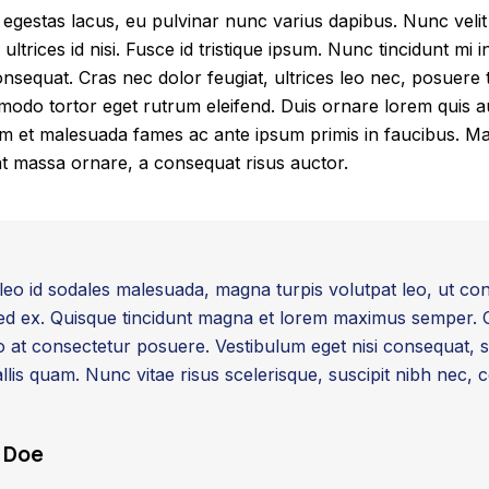
 egestas lacus, eu pulvinar nunc varius dapibus. Nunc velit
 ultrices id nisi. Fusce id tristique ipsum. Nunc tincidunt mi in
equat. Cras nec dolor feugiat, ultrices leo nec, posuere t
odo tortor eget rutrum eleifend. Duis ornare lorem quis a
um et malesuada fames ac ante ipsum primis in faucibus. 
at massa ornare, a consequat risus auctor.
, leo id sodales malesuada, magna turpis volutpat leo, ut co
ed ex. Quisque tincidunt magna et lorem maximus semper. 
ro at consectetur posuere. Vestibulum eget nisi consequat, 
llis quam. Nunc vitae risus scelerisque, suscipit nibh nec, 
 Doe