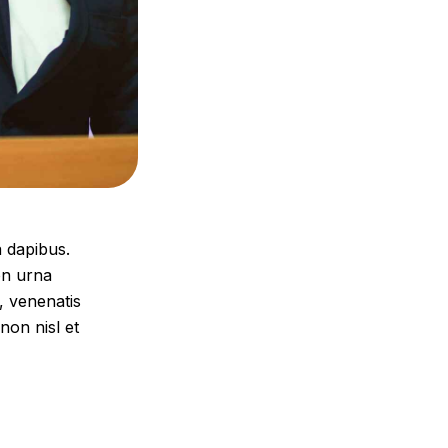
a dapibus.
on urna
, venenatis
non nisl et