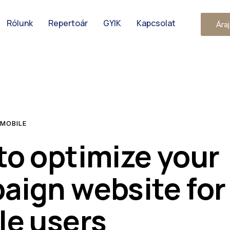
Rólunk
Repertoár
GYIK
Kapcsolat
Áraj
 MOBILE
to optimize your
aign website for
le users