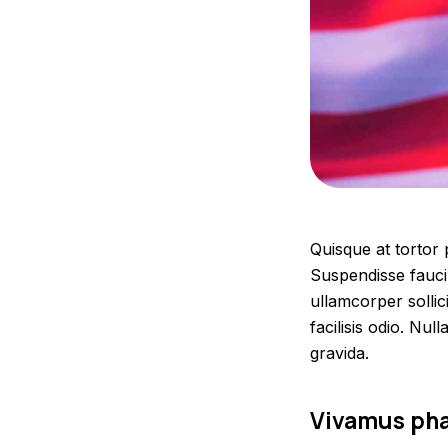
Quisque at tortor 
Suspendisse faucib
ullamcorper sollic
facilisis odio. Nul
gravida.
Vivamus phar