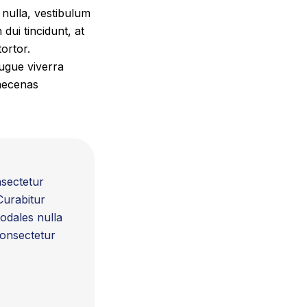
 nulla, vestibulum
 dui tincidunt, at
ortor.
ugue viverra
Maecenas
nsectetur
Curabitur
sodales nulla
consectetur