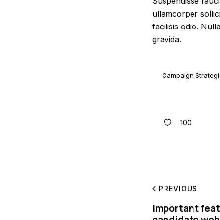
Suspendisse faucib
ullamcorper sollic
facilisis odio. Nul
gravida.
Campaign Strategi
100
PREVIOUS
Important feat
candidate web