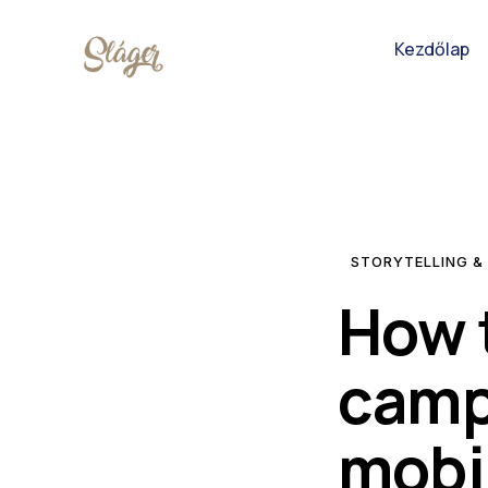
Kezdőlap
STORYTELLING &
How 
camp
mobi