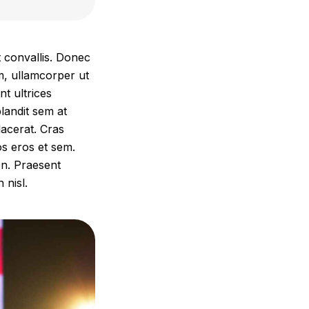
t convallis. Donec
am, ullamcorper ut
t ultrices
blandit sem at
lacerat. Cras
ros eros et sem.
en. Praesent
 nisl.