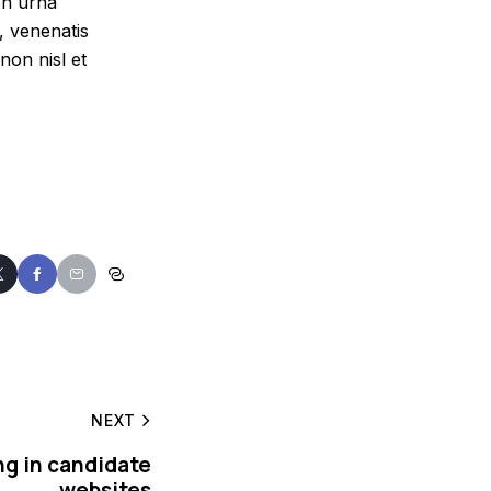
on urna
, venenatis
non nisl et
NEXT
ing in candidate
websites