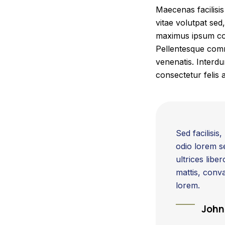
Maecenas facilisis
vitae volutpat sed,
maximus ipsum cons
Pellentesque comm
venenatis. Interd
consectetur felis 
Sed facilisis
odio lorem s
ultrices libe
mattis, conva
lorem.
John