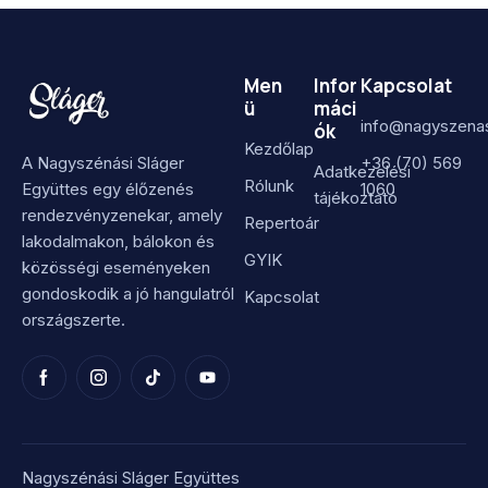
Men
Infor
Kapcsolat
ü
máci
info@nagyszenas
ók
Kezdőlap
A Nagyszénási Sláger
+36 (70) 569
Adatkezelési
Rólunk
Együttes egy élőzenés
1060
tájékoztató
rendezvényzenekar, amely
Repertoár
lakodalmakon, bálokon és
GYIK
közösségi eseményeken
gondoskodik a jó hangulatról
Kapcsolat
országszerte.
Nagyszénási Sláger Együttes