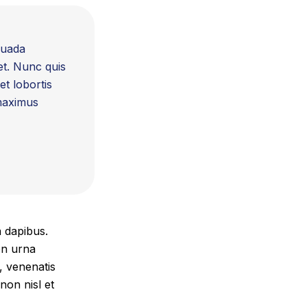
suada
et. Nunc quis
et lobortis
 maximus
a dapibus.
on urna
, venenatis
non nisl et