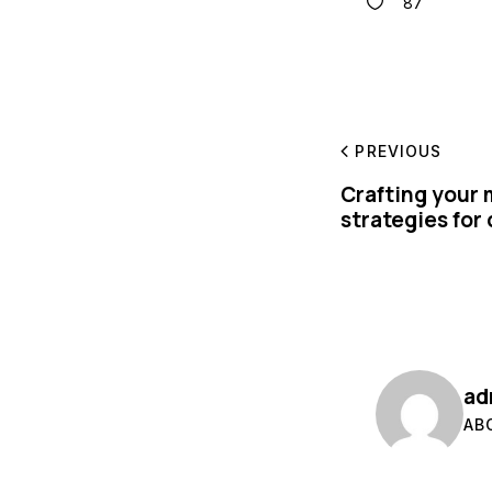
87
PREVIOUS
Crafting your
strategies for
ad
AB