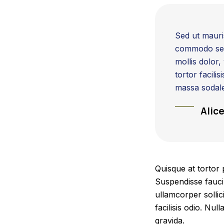
Sed ut mauri
commodo sem.
mollis dolor,
tortor facili
massa sodales
Alic
Quisque at tortor 
Suspendisse faucib
ullamcorper sollic
facilisis odio. Nul
gravida.