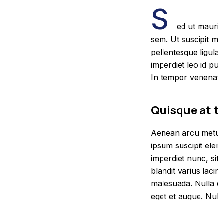
S
ed ut maur
sem. Ut suscipit m
pellentesque ligula
imperdiet leo id p
In tempor venenat
Quisque at t
Aenean arcu metus,
ipsum suscipit ele
imperdiet nunc, s
blandit varius laci
malesuada. Nulla q
eget et augue. Null