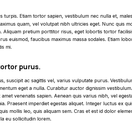
is turpis. Etiam tortor sapien, vestibulum nec nulla et, m
aximus quam, vel volutpat nibh ultricies eget. Nunc quis mol
. Aliquam pretium porttitor risus, eget lobortis tortor facilis
urus euismod, faucibus maximus massa sodales. Etiam loborti
is mi.
ortor purus.
 suscipit ac sagittis vel, varius vulputate purus. Vestibulum
mentum eget a nulla. Curabitur auctor dignissim vestibulum
it amet venenatis sapien. Aenean quis varius nibh, vel eges
nia. Praesent imperdiet egestas aliquet. Integer luctus ex qui
uis mollis leo, quis aliquam sem. Cras et est id dolor elem
a eu sollicitudin lorem.