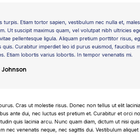
s turpis. Etiam tortor sapien, vestibulum nec nulla et, male
 Ut suscipit maximus quam, vel volutpat nibh ultricies eg
 vitae pellentesque ligula. Aliquam pretium porttitor risus, eg
sis quis. Curabitur imperdiet leo id purus euismod, faucibus
. Etiam lobortis varius lobortis. In tempor venenatis mi.
e Johnson
purus. Cras ut molestie risus. Donec non tellus ut elit lacini
us ante dui, nec luctus est pretium et. Curabitur et orci n
itudin quis lacinia arcu. Nunc quam diam, dictum ut nisi quis
lam nec venenatis neque, nec sagittis dui. Vestibulum aliquet 