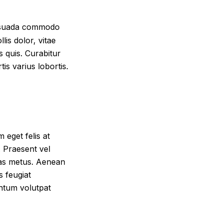
alesuada commodo
lis dolor, vitae
is quis. Curabitur
s varius lobortis.
 eget felis at
. Praesent vel
tas metus. Aenean
s feugiat
entum volutpat