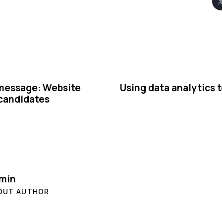
 message: Website
Using data analytics 
 candidates
min
OUT AUTHOR