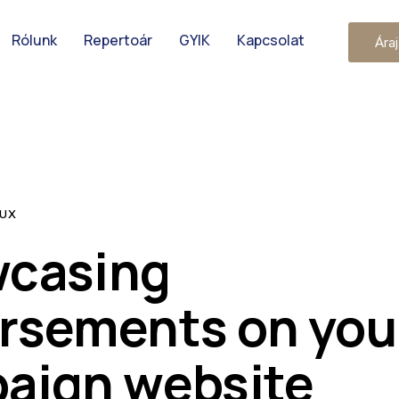
Rólunk
Repertoár
GYIK
Kapcsolat
Áraj
 UX
casing
rsements on you
aign website