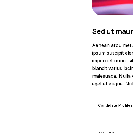
Sed ut maur
Aenean arcu metus,
ipsum suscipit ele
imperdiet nunc, s
blandit varius laci
malesuada. Nulla q
eget et augue. Null
Candidate Profiles